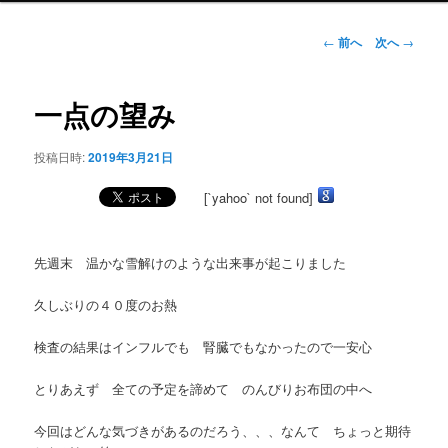
ュ
ー
投
←
前へ
次へ
→
稿
ナ
ビ
一点の望み
ゲ
ー
投稿日時:
2019年3月21日
シ
ョ
[`yahoo` not found]
ン
先週末 温かな雪解けのような出来事が起こりました
久しぶりの４０度のお熱
検査の結果はインフルでも 腎臓でもなかったので一安心
とりあえず 全ての予定を諦めて のんびりお布団の中へ
今回はどんな気づきがあるのだろう、、、なんて ちょっと期待