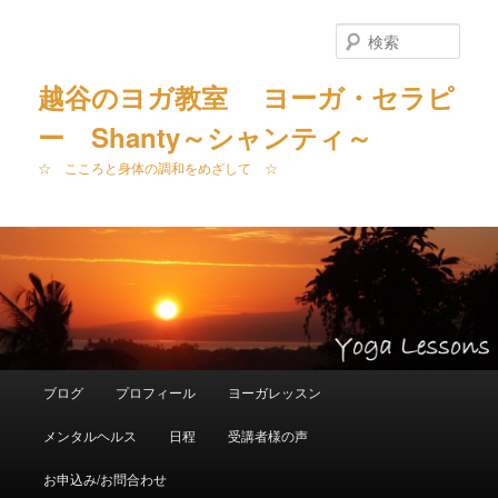
メ
イ
検
ン
索
コ
越谷のヨガ教室 ヨーガ・セラピ
ン
ー Shanty～シャンティ～
テ
ン
☆ こころと身体の調和をめざして ☆
ツ
へ
移
動
メ
ブログ
プロフィール
ヨーガレッスン
イ
ン
メンタルヘルス
日程
受講者様の声
メ
ニ
お申込み/お問合わせ