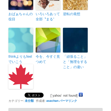
おばぁちゃんの
いろいろあって
逆転の発想
役目
全部〝まる”
thinkよりもfeel
今を、今すぐ見
「頑張ること」
でいこう
つめて
と「無理をする
こと」の違い
[`yahoo` not found]
カテゴリー:
未分類
作成者:
asachan
パーマリンク