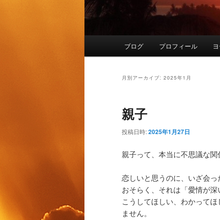
メ
ブログ
プロフィール
ヨ
イ
ン
メ
月別アーカイブ:
2025年1月
ニ
ュ
親子
ー
投稿日時:
2025年1月27日
親子って、本当に不思議な関
恋しいと思うのに、いざ会っ
おそらく、それは「
愛情が深
こうしてほしい、わかってほ
ません。