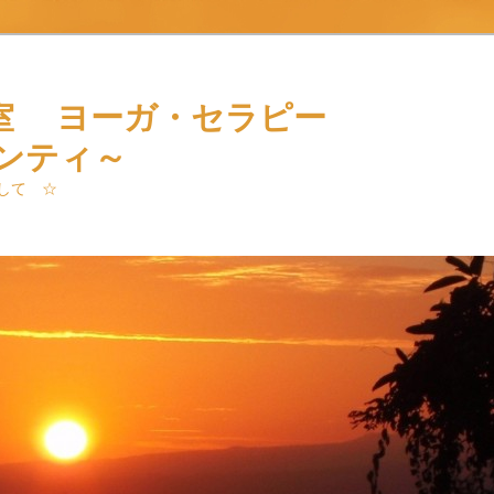
室 ヨーガ・セラピー
ャンティ～
して ☆