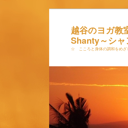
メ
サ
イ
ブ
ン
コ
越谷のヨガ教
コ
ン
Shanty～シ
ン
テ
テ
ン
☆ こころと身体の調和をめざ
ン
ツ
ツ
へ
へ
移
移
動
動