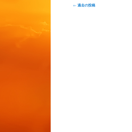
投
←
過去の投稿
稿
ナ
ビ
ゲ
ー
シ
ョ
ン