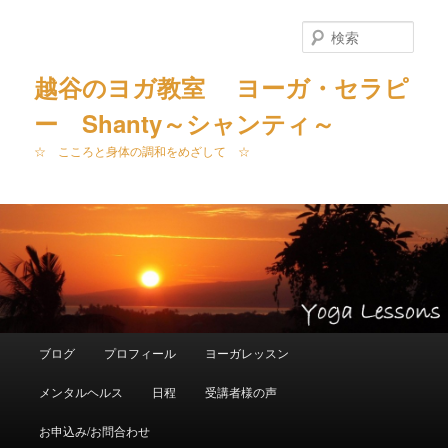
メ
サ
イ
ブ
検
ン
コ
索
コ
ン
越谷のヨガ教室 ヨーガ・セラピ
ン
テ
ー Shanty～シャンティ～
テ
ン
ン
ツ
☆ こころと身体の調和をめざして ☆
ツ
へ
へ
移
移
動
動
メ
ブログ
プロフィール
ヨーガレッスン
イ
ン
メンタルヘルス
日程
受講者様の声
メ
ニ
お申込み/お問合わせ