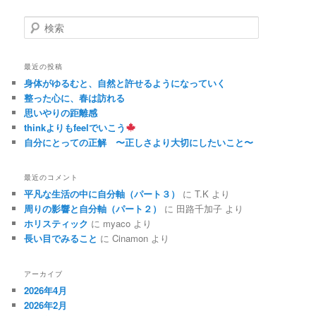
検
索
最近の投稿
身体がゆるむと、自然と許せるようになっていく
整った心に、春は訪れる
思いやりの距離感
thinkよりもfeelでいこう
自分にとっての正解 〜正しさより大切にしたいこと〜
最近のコメント
平凡な生活の中に自分軸（パート３）
に
T.K
より
周りの影響と自分軸（パート２）
に
田路千加子
より
ホリスティック
に
myaco
より
長い目でみること
に
Cinamon
より
アーカイブ
2026年4月
2026年2月