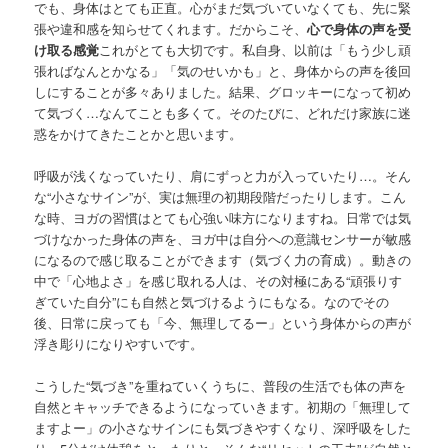
でも、身体はとても正直。心がまだ気づいていなくても、
先に緊
張や違和感を知らせてくれます。だからこそ、
心で身体の声
を受
け取る感覚
これがとても大切です。私自身、以前は「
もう少し頑
張ればなんとかなる」「気のせいかも」と、
身体からの声を後回
しにすることが多々ありました。結果、
グロッキーになって初め
て気づく…なんてことも多くて。
そのたびに、どれだけ家族に迷
惑をかけてきたことかと思います。
呼吸が浅くなっていたり、肩にずっと力が入っていたり…。
そん
な“小さなサイン”が、実は無理の初期段階だったりします。
こん
な時、ヨガの習慣はとても心強い味方になりますね。
日常では気
づけなかった身体の声を、
ヨガ中は自分への意識センサーが敏感
になるので感じ取ることがで
きます（気づく力の育成）。動きの
中で「心地よさ」
を感じ取れる人は、その対極にある“頑張りす
ぎていた自分”
にも自然と気づけるようにもなる。なのでその
後、
日常に戻っても「今、無理してるー」
という身体からの声が
浮き彫りになりやすいです。
こうした“気づき”を重ねていくうちに、
普段の生活でも体の声を
自然とキャッチできるようになっていきま
す。初期の「無理して
ますよー」
の小さなサインにも気づきやすくなり、深呼吸をした