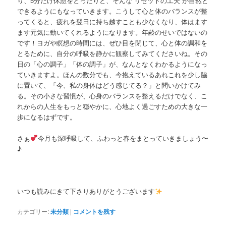
り、
5分だけ休憩をとったりと、そんな“リセットの工夫”
が自然と
できるようにもなっていきます。
こうして心と体のバランスが整
ってくると、
疲れを翌日に持ち越すことも少なくなり、
体はます
ます元気に動いてくれるようになります。
年齢のせいではないの
です！ヨガや瞑想の時間には、
ぜひ目を閉じて、心と体の調和を
とるために、自分の呼吸を静かに観察してみてくださいね。
その
日の「心の調子」「体の調子」が、
なんとなくわかるようになっ
ていきますよ。ほんの数分でも、
今抱えているあれこれを少し脇
に置いて、「今、
私の身体はどう感じてる？」と問いかけてみ
る。
その小さな習慣が、心身のバランスを整えるだけでなく、
こ
れからの人生をもっと穏やかに、
心地よく過ごすための大きな一
歩になるはずです。
さぁ
今月も深呼吸して、ふわっと春をまとっていきましょう〜
♪
いつも読みにきて下さりありがとうございます
カテゴリー:
未分類
|
コメントを残す